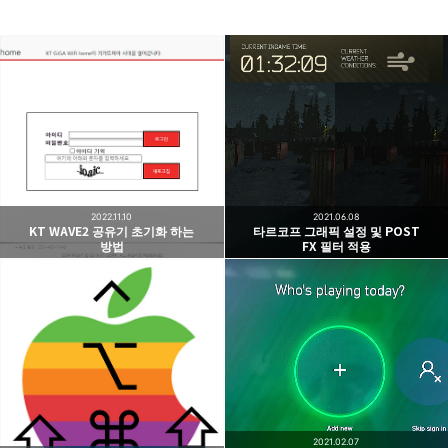
www.earthhero.me
지구를 지켜야되는데 어른이 되어서 바쁘네요.
구독하기
카카오톡
라인
트위터
구독하기
2022.11.10
2021.06.08
KT WAVE2 공유기 초기화 하는
타르코프 그래픽 설정 및 POST
방법
FX 필터 적용
카카오스토리
밴드
네이버 블로그
Pocke
2021.02.07