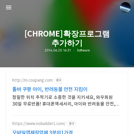
[CHROME]확장프로그램
추가하기
2014.06.25 16:31
Software
www.earthhero.me
장박사실험중
http://m.coupang.com
광고
툴바 쿠팡 아이, 반려동물 안전 지킴이
정밀한 위치 추적기로 소중한 것을 지키세요, 와우회원
30일 무료반품! 휴대폰액세서리, 아이와 반려동물 안전,
오늘주문 내일도착 로켓배송.
https://www.nobuilder1.com/
광고
모바일앱제작업체 3분의1가격