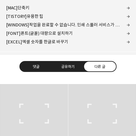
[MAC]단축키
[TISTORY]유용한 팁
[WINDOWS]작업을 완료할 수 없습니다. 인쇄 스풀러 서비스가 실행 중이 아닙니다.
[FONT]폰트(글꼴) 대량으로 설치하기
[EXCEL]엑셀 숫자를 한글로 바꾸기
댓글
공유하기
다른 글
www.earthhero.me
지구를 지켜야되는데 어른이 되어서 바쁘네요.
구독하기
카카오톡
라인
트위터
구독하기