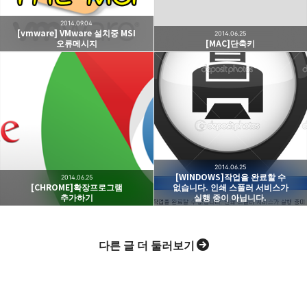
2014.09.04
[vmware] VMware 설치중 MSI
2014.06.25
오류메시지
[MAC]단축키
카카오스토리
밴드
네이버 블로그
Pocke
2014.06.25
[WINDOWS]작업을 완료할 수
2014.06.25
[CHROME]확장프로그램
없습니다. 인쇄 스풀러 서비스가
추가하기
실행 중이 아닙니다.
다른 글 더 둘러보기