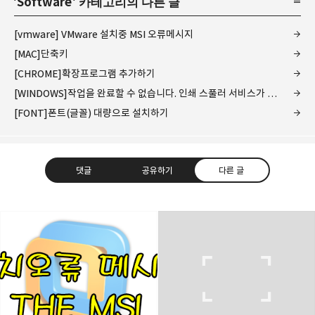
'
Software
' 카테고리의 다른 글
[vmware] VMware 설치중 MSI 오류메시지
[MAC]단축키
[CHROME]확장프로그램 추가하기
[WINDOWS]작업을 완료할 수 없습니다. 인쇄 스풀러 서비스가 실행 중이 아닙니다.
[FONT]폰트(글꼴) 대량으로 설치하기
댓글
공유하기
다른 글
www.earthhero.me
지구를 지켜야되는데 어른이 되어서 바쁘네요.
구독하기
카카오톡
라인
트위터
구독하기